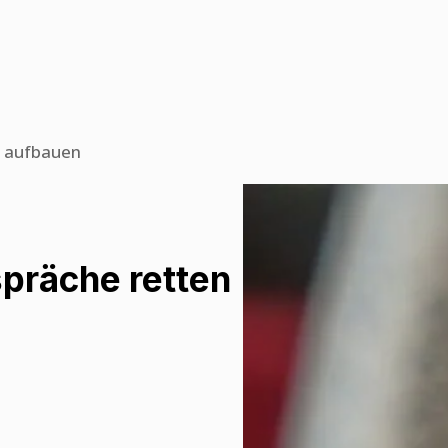
n aufbauen
spräche retten