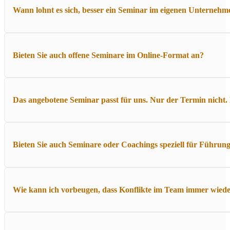
Ja. Jedes Training wird an Ihre Ziele, Ihre Branche und Ihre Gesp
Wann lohnt es sich, besser ein Seminar im eigenen Unternehm
dass sie direkt aus Ihrer Praxis stammen. So entsteht echter Mehrwe
Ein Inhouse-Seminar lohnt sich immer dann, wenn mehrere Mitarbei
Bieten Sie auch offene Seminare im Online-Format an?
üben an realen Beispielen und stärken so gezielt Ihr Team. Außerd
Ja, viele Themen – insbesondere rund um Kundenkommunikation, Ko
Das angebotene Seminar passt für uns. Nur der Termin nicht. 
für Teilnehmende aus verschiedenen Standorten. Die aktuellen Onl
Ja, selbstverständlich. Wenn ein geplanter Termin nicht passt, fin
Bieten Sie auch Seminare oder Coachings speziell für Führung
Sagen Sie mir einfach, welche Zeiträume für Ihr Team günstig sin
Ja. Ich begleite Führungskräfte, die ihre Rolle in Konflikten klar
Wie kann ich vorbeugen, dass Konflikte im Team immer wiede
Werkzeug. Ziel ist, in schwierigen Situationen handlungsfähig zu 