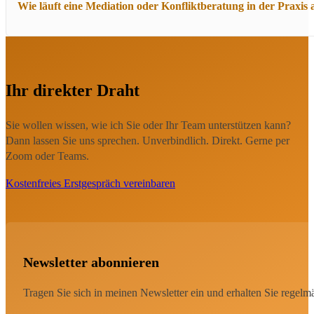
Vorbeugen bedeutet nicht, Konflikte zu vermeiden, sondern sie frü
Wie läuft eine Mediation oder Konfliktberatung in der Praxis 
Trainings zur Kommunikations- und Konfliktkompetenz helfen, Span
Am Anfang steht ein gemeinsames Vorgespräch, in dem wir Rahmen, 
Gruppengesprächen wird deutlich, was wirklich hinter dem Konflikt
Ihr direkter Draht
dem Gespräch weiter.
Sie wollen wissen, wie ich Sie oder Ihr Team unterstützen kann?
Dann lassen Sie uns sprechen. Unverbindlich. Direkt. Gerne per
Zoom oder Teams.
Kostenfreies Erstgespräch vereinbaren
Newsletter abonnieren
Tragen Sie sich in meinen Newsletter ein und erhalten Sie regel