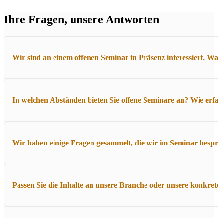
Ihre Fragen, unsere Antworten
Wir sind an einem offenen Seminar in Präsenz interessiert. Wa
Im Seminarpreis enthalten sind die Teilnahme am kompletten Trai
In welchen Abständen bieten Sie offene Seminare an? Wie erf
angenehmer Lernatmosphäre statt – mit ausreichend Zeit für Austa
Offene Seminare finden regelmäßig mehrmals im Jahr statt. Die akt
Wir haben einige Fragen gesammelt, die wir im Seminar bespre
in den Verteiler auf – so bleiben Sie automatisch über neue Termin
Unbedingt. Ihre Themen sind der beste Ausgangspunkt für lebendig
Passen Sie die Inhalte an unsere Branche oder unsere konkr
passgenau und bringt Ihren Teilnehmenden den größten Nutzen.