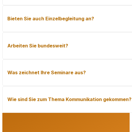
Über meine kostenfreien Webinare, meinen Blog oder ein
Bieten Sie auch Einzelbegleitung an?
Ja, neben den Trainings begleite ich Führungskräfte im 
Arbeiten Sie bundesweit?
Ja. Ich biete Seminare, Coachings und Konfliktklärun
Was zeichnet Ihre Seminare aus?
Sie sind lebendig, interaktiv und realitätsnah. Ich arb
Wie sind Sie zum Thema Kommunikation gekommen?
Aus der Praxis. Als Geschäftsführer eines Inkassounte