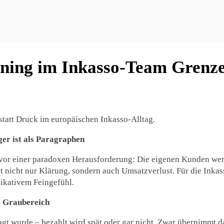
ing im Inkasso-Team Grenzen
tatt Druck im europäischen Inkasso-Alltag.
er ist als Paragraphen
t vor einer paradoxen Herausforderung: Die eigenen Kunden wer
et nicht nur Klärung, sondern auch Umsatzverlust. Für die Inka
ikativem Feingefühl.
l Graubereich
ragt wurde – bezahlt wird spät oder gar nicht. Zwar übernimmt