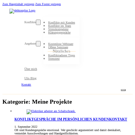
Zum Hauptinhalt springen
Zum Footer springen
Konflikte
Konflikte mit Kunden
Konflikte im Team
Stresskompetenz
Klärungsgespräche
Angebote
Kostenlose Webinare
Offene Seminare
Nützliches
Konfliktradierer Tipps
Stresstest
Über mich
Ulis Blog
Kontakt
Kategorie:
Meine Projekte
KONFLIKTGESPRÄCHE IM PERSÖNLICHEN KUNDENKONTAKT
1. September 2022
Oft sind Kundengespräche emotional. Wer geschickt argumentiert und damit deeskaliert,
vermeidet Ausschweifungen und Handgreiflichkeiten.