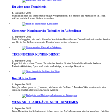
Du wirst neue Teamleiterin!
1. September 2022
Martina hat sich als Teamleiterin einiges vorgenommen. Sie möchte die Motivation im Team
stärken und das Lernen fördern. Aber dann…
Ofensetzer: Kundenservice-Techniker im Außendienst
1. September 2022
Mein Auftraggeber, ein marktführender Kaminöfen-Hersteller aus Deutschland möchte den Service
vor Ort in den Wohnzimmern der Kunden Innen weiter verbessern.…
TECHNISCHER KUNDENDIENST
1. September 2022
Eigentlich ein schönes Thema. Technischer Service für den Fahrrad-Einzelhandel bedeutet:
Freizeit-Aktivitäten, Sport und leider auch einige, schwierige Gespräche.
Konflikte im Team
1. September 2022
Wer gibt schon gerne zu: „Houston, wir haben ein Problem.“ Teamkonflikte werden unter den
Teppich gekehrt oder totgeschwiegen. Aber zu…
WENN SICH BADEGÄSTE NICHT BENEHMEN
1. September 2022
Wenn Badegäste im Schwimmbad toben, muss das Aufsichtspersonal deeskalierend ran. Leichter