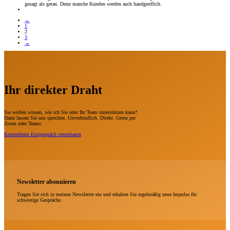
gesagt als getan. Denn manche Kunden werden auch handgreiflich.
←
1
2
3
→
Ihr direkter Draht
Sie wollen wissen, wie ich Sie oder Ihr Team unterstützen kann?
Dann lassen Sie uns sprechen. Unverbindlich. Direkt. Gerne per
Zoom oder Teams.
Kostenfreies Erstgespräch vereinbaren
Newsletter abonnieren
Tragen Sie sich in meinen Newsletter ein und erhalten Sie regelmäßig neue Impulse für
schwierige Gespräche.