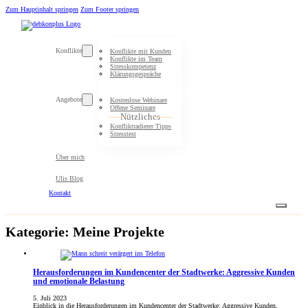
Zum Hauptinhalt springen
Zum Footer springen
Konflikte
Konflikte mit Kunden
Konflikte im Team
Stresskompetenz
Klärungsgespräche
Angebote
Kostenlose Webinare
Offene Seminare
Nützliches
Konfliktradierer Tipps
Stresstest
Über mich
Ulis Blog
Kontakt
Kategorie:
Meine Projekte
Herausforderungen im Kundencenter der Stadtwerke: Aggressive Kunden
und emotionale Belastung
5. Juli 2023
Einblick in die Herausforderungen im Kundencenter der Stadtwerke: Aggressive Kunden,