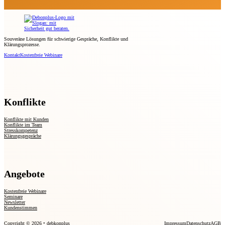
Souveräne Lösungen für schwierige Gespräche, Konflikte und
Klärungsprozesse.
Kontakt
Kostenfreie Webinare
Konflikte
Konflikte mit Kunden
Konflikte im Team
Stresskompetenz
Klärungsgespräche
Angebote
Kostenfreie Webinare
Seminare
Newsletter
Kundenstimmen
Copyright © 2026 • debkonplus
Impressum
Datenschutz
AGB