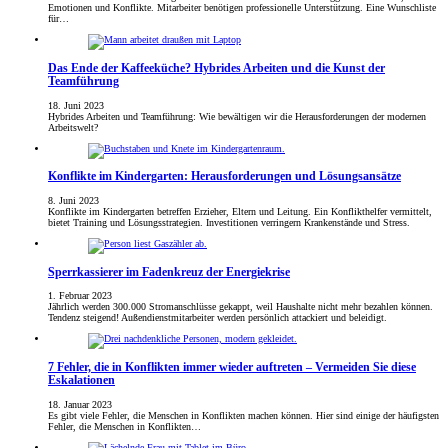
Emotionen und Konflikte. Mitarbeiter benötigen professionelle Unterstützung. Eine Wunschliste
für…
Das Ende der Kaffeeküche? Hybrides Arbeiten und die Kunst der
Teamführung
18. Juni 2023
Hybrides Arbeiten und Teamführung: Wie bewältigen wir die Herausforderungen der modernen
Arbeitswelt?
Konflikte im Kindergarten: Herausforderungen und Lösungsansätze
8. Juni 2023
Konflikte im Kindergarten betreffen Erzieher, Eltern und Leitung. Ein Konflikthelfer vermittelt,
bietet Training und Lösungsstrategien. Investitionen verringern Krankenstände und Stress.
Sperrkassierer im Fadenkreuz der Energiekrise
1. Februar 2023
Jährlich werden 300.000 Stromanschlüsse gekappt, weil Haushalte nicht mehr bezahlen können.
Tendenz steigend! Außendienstmitarbeiter werden persönlich attackiert und beleidigt.
7 Fehler, die in Konflikten immer wieder auftreten – Vermeiden Sie diese
Eskalationen
18. Januar 2023
Es gibt viele Fehler, die Menschen in Konflikten machen können. Hier sind einige der häufigsten
Fehler, die Menschen in Konflikten…