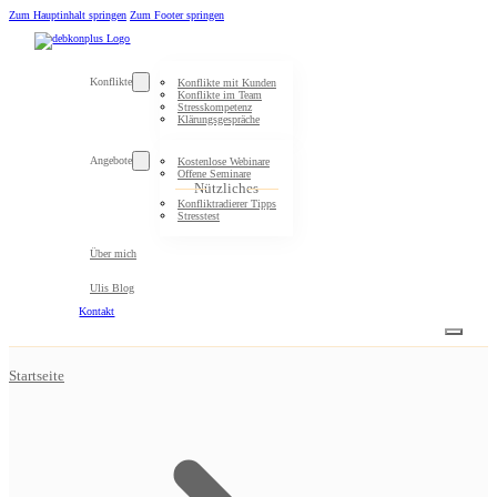
Zum Hauptinhalt springen
Zum Footer springen
Konflikte
Konflikte mit Kunden
Konflikte im Team
Stresskompetenz
Klärungsgespräche
Angebote
Kostenlose Webinare
Offene Seminare
Nützliches
Konfliktradierer Tipps
Stresstest
Über mich
Ulis Blog
Kontakt
Startseite