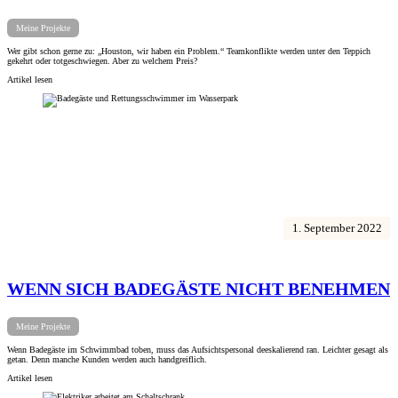
Meine Projekte
Wer gibt schon gerne zu: „Houston, wir haben ein Problem.“ Teamkonflikte werden unter den Teppich
gekehrt oder totgeschwiegen. Aber zu welchem Preis?
Artikel lesen
1. September 2022
WENN SICH BADEGÄSTE NICHT BENEHMEN
Meine Projekte
Wenn Badegäste im Schwimmbad toben, muss das Aufsichtspersonal deeskalierend ran. Leichter gesagt als
getan. Denn manche Kunden werden auch handgreiflich.
Artikel lesen